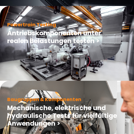
Powertrain Testing
Antriebskomponenten unter
realen Belastungen testen
>
Baugruppen & Komponenten
Mechanische, elektrische und
hydraulische Tests für vielfältige
Anwendungen
>